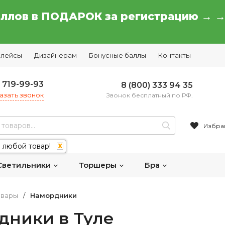
аллов в ПОДАРОК за регистрацию → 
плейсы
Дизайнерам
Бонусные баллы
Контакты
) 719-99-93
8 (800) 333 94 35
азать звонок
Звонок бесплатный по РФ.
Избра
 любой товар!
X
Светильники
Торшеры
Бра
овары
/
Намордники
дники в Туле