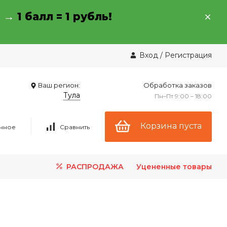
→ →
1 балл = 1 рубль!
Вход
/
Регистрация
Ваш регион:
Обработка заказов
Тула
Пн–Пт 9:00 – 18:00
Корзина пуста
нное
Сравнить
РАСПРОДАЖА
Уцененные товары