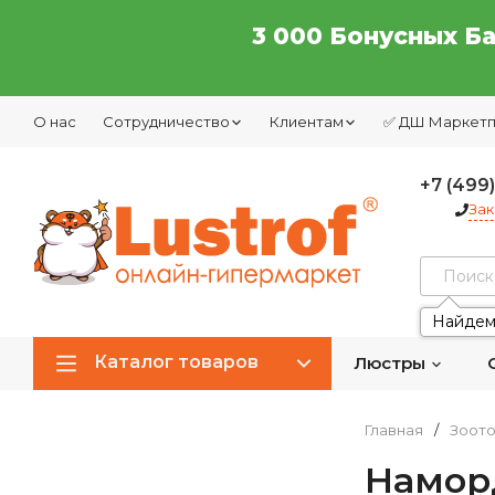
3 000 Бонусных Б
О нас
Сотрудничество
Клиентам
✅ ДШ Маркет
+7 (499
Зак
Найдем
Каталог товаров
Люстры
Главная
/
Зоот
Намор