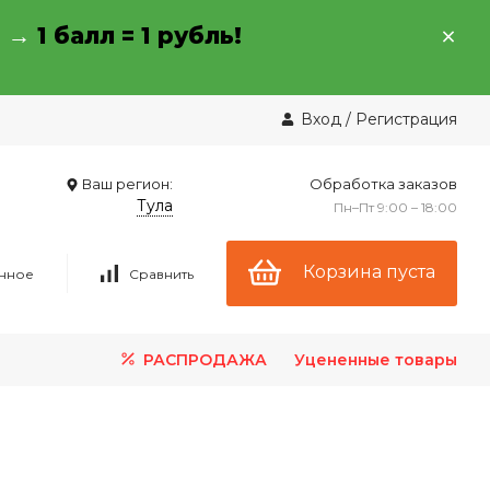
→ →
1 балл = 1 рубль!
Вход
/
Регистрация
Ваш регион:
Обработка заказов
Тула
Пн–Пт 9:00 – 18:00
Корзина пуста
нное
Сравнить
РАСПРОДАЖА
Уцененные товары