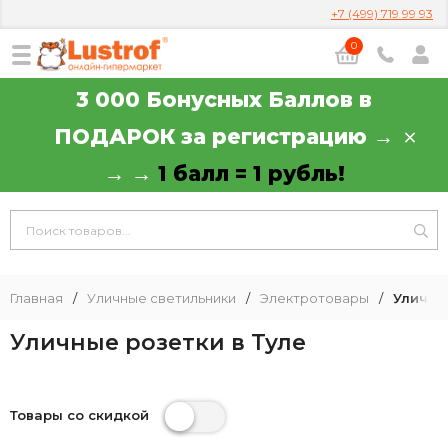
+7 (499) 719 99 93
0
3 000 Бонусных Баллов в
ПОДАРОК за регистрацию →
→ →
1 балл = 1 рубль!
Главная
/
Уличные светильники
/
Электротовары
/
Уличны
Уличные розетки в Туле
Товары со скидкой