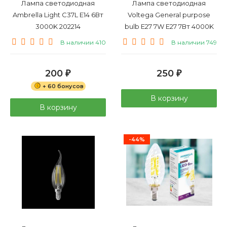
Лампа светодиодная
Лампа светодиодная
Ambrella Light C37L E14 6Вт
Voltega General purpose
3000K 202214
bulb E27 7W E27 7Вт 4000K
7141
В наличии 410
В наличии 749
200
250
₽
₽
+ 60 бонусов
В корзину
В корзину
-44%