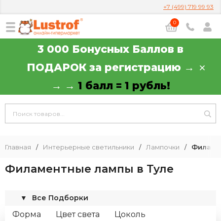
+7 (499) 719 99 93
0
3 000 Бонусных Баллов в
ПОДАРОК за регистрацию →
→ →
1 балл = 1 рубль!
Главная
/
Интерьерные светильники
/
Лампочки
/
Филаме
Филаментные лампы в Туле
▼
Все Подборки
Форма
Цвет света
Цоколь