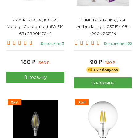
Лампа светодиодная
Лампа светодиодная
Voltega Candel matt 6W E14
Ambrella Light С37 E14 6Вт
6Вт 2800K 7044
4200K 202124
В наличии 3
В наличии 453
180
90
₽
360
₽
160
₽
₽
+ 27 бонусов
В корзину
В корзину
Хит!
Хит!