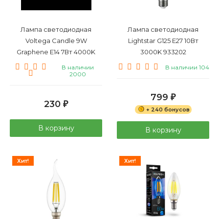
Лампа светодиодная
Лампа светодиодная
Voltega Candle 9W
Lightstar G125 E27 10Вт
Graphene E14 7Вт 4000K
3000K 933202
7135
В наличии
В наличии 104
2000
799
₽
230
₽
+ 240 бонусов
В корзину
В корзину
Хит!
Хит!