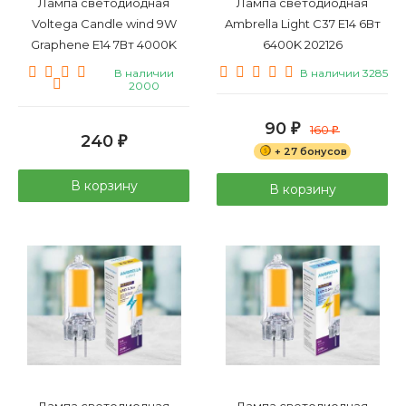
Лампа светодиодная
Лампа светодиодная
Voltega Candle wind 9W
Ambrella Light С37 E14 6Вт
Graphene E14 7Вт 4000K
6400K 202126
7133
В наличии
В наличии 3285
2000
90
₽
160
₽
240
₽
+ 27 бонусов
В корзину
В корзину
Лампа светодиодная
Лампа светодиодная