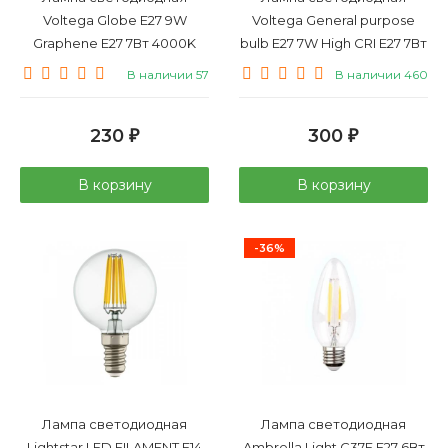
Voltega Globe E27 9W
Voltega General purpose
Graphene E27 7Вт 4000K
bulb E27 7W High CRI E27 7Вт
7139
4000K 7155
В наличии 57
В наличии 460
230
300
₽
₽
В корзину
В корзину
-36%
Лампа светодиодная
Лампа светодиодная
Lightstar LED FILAMENT E14
Ambrella Light C37F E27 6Вт