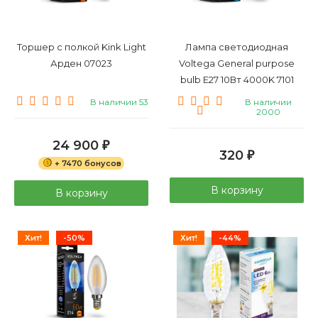
Торшер с полкой Kink Light
Лампа светодиодная
Арден 07023
Voltega General purpose
bulb E27 10Вт 4000K 7101
В наличии 53
В наличии
2000
24 900
₽
320
₽
+ 7470 бонусов
В корзину
В корзину
Хит!
-50%
Хит!
-44%