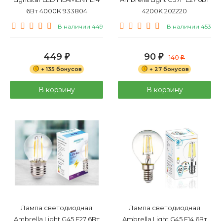
6Вт 4000K 933804
4200K 202220
В наличии 449
В наличии 453
449
90
₽
₽
140
₽
+ 135 бонусов
+ 27 бонусов
В корзину
В корзину
Лампа светодиодная
Лампа светодиодная
Ambrella Light G45 E27 6Вт
Ambrella Light G45 E14 6Вт