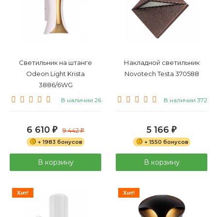
Светильник на штанге
Накладной светильник
Odeon Light Krista
Novotech Testa 370588
3886/6WG
В наличии 26
В наличии 372
6 610
5 166
₽
9 442
₽
₽
+ 1983 бонусов
+ 1550 бонусов
В корзину
В корзину
Хит!
Хит!