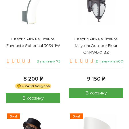
Светильник на штанге
Светильник на штанге
Favourite Spherical 3034-1W
Maytoni Outdoor Fleur
O414WL-01BZ
В наличии 75
В наличии 400
8 200
9 150
₽
₽
+ 2460 бонусов
В корзину
В корзину
Хит!
Хит!