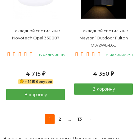
Накладной светильник
Накладной светильник
Novotech Opal 358887
Maytoni Outdoor Fulton
O572WL-L6B
В наличии 115
В наличии 391
4 715
4 350
₽
₽
+ 1415 бонусов
В корзину
В корзину
1
2
...
13
→
В каталоге интернет-магазина Люстроф вы можете