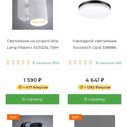
Светильник на штанге Arte
Накладной светильник
Lamp Mistero A3302AL-1WH
Novotech Opal 358886
В наличии 1895
В наличии 465
1 590
4 641
₽
₽
+ 477 бонусов
+ 1392 бонусов
В корзину
В корзину
Хит!
Хит!