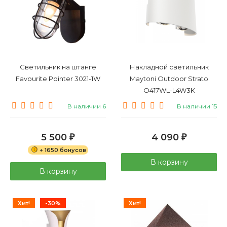
Светильник на штанге
Накладной светильник
Favourite Pointer 3021-1W
Maytoni Outdoor Strato
O417WL-L4W3K
В наличии 6
В наличии 15
5 500
4 090
₽
₽
+ 1650 бонусов
В корзину
В корзину
Хит!
-30%
Хит!