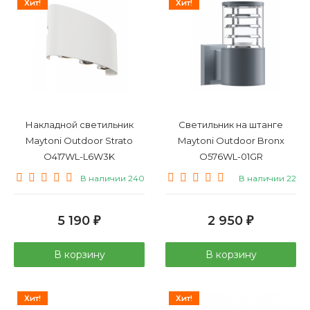
Хит!
Хит!
Накладной светильник
Светильник на штанге
Maytoni Outdoor Strato
Maytoni Outdoor Bronx
O417WL-L6W3K
O576WL-01GR
В наличии 240
В наличии 22
5 190
2 950
₽
₽
В корзину
В корзину
Хит!
Хит!