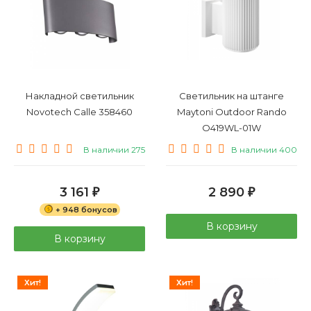
Накладной светильник
Светильник на штанге
Novotech Calle 358460
Maytoni Outdoor Rando
O419WL-01W
В наличии 275
В наличии 400
3 161
2 890
₽
₽
+ 948 бонусов
В корзину
В корзину
Хит!
Хит!