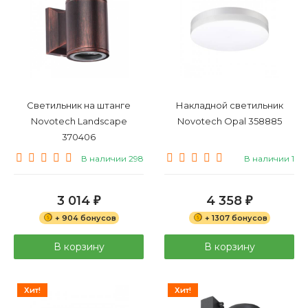
Светильник на штанге
Накладной светильник
Novotech Landscape
Novotech Opal 358885
370406
В наличии 298
В наличии 1
3 014
4 358
₽
₽
+ 904 бонусов
+ 1307 бонусов
В корзину
В корзину
Хит!
Хит!