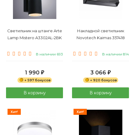
Светильник на штанге Arte
Накладной светильник
Lamp Mistero A3302AL-2BK
Novotech Kaimas 357418
В наличии 693
В наличии 814
1 990
3 066
₽
₽
+ 597 бонусов
+ 920 бонусов
В корзину
В корзину
Хит!
Хит!