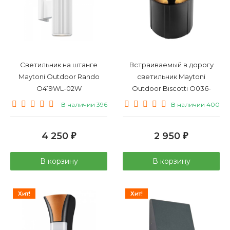
Светильник на штанге
Встраиваемый в дорогу
Maytoni Outdoor Rando
светильник Maytoni
O419WL-02W
Outdoor Biscotti O036-
L3B3K
В наличии 396
В наличии 400
4 250
2 950
₽
₽
В корзину
В корзину
Хит!
Хит!