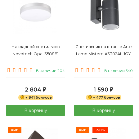
Накладной светильник
Светильник на штанге Arte
Novotech Opal 358881
Lamp Mistero A3302AL-1GY
В наличии 204
В наличии 540
2 804
1 590
₽
₽
+ 841 бонусов
+ 477 бонусов
В корзину
В корзину
Хит!
Хит!
-50%