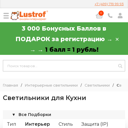
+7 (499) 719 99 93
0
3 000 Бонусных Баллов в
ПОДАРОК за регистрацию →
→ →
1 балл = 1 рубль!
Главная
/
Интерьерные светильники
/
Светильники
/
Свет
Светильники для Кухни
▼
Все Подборки
Тип
Интерьер
Стиль
Защита (IP)