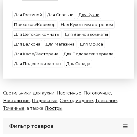
Форма
Цвет плафона
Цвет свечения
Потолки
Цоколь
Материал плафона
Для Гостиной
Для Спальни
Для Кухни
Размер
Бренд
Прихожая/Коридор
Над Кухонным островом
Для Детской комнаты
Для Ванной комнаты
Для Балкона
Для Магазина
Для Офиса
Для Кафе/Ресторана
Для Подсветки зеркала
Для Подсветки картин
Для Склада
Светильники для кухни:
Настенные
,
Потолочные
,
Настольные
,
Подвесные
,
Светодиодные
,
Трековые
,
Точечные
, а также
Люстры
.
Фильтр товаров