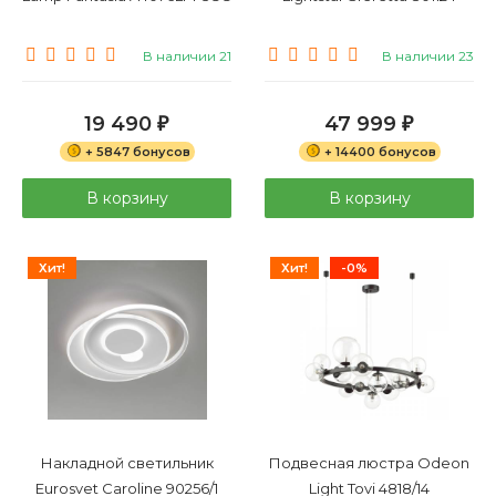
В наличии 21
В наличии 23
19 490
47 999
₽
₽
+ 5847 бонусов
+ 14400 бонусов
В корзину
В корзину
Хит!
Хит!
-0%
Накладной светильник
Подвесная люстра Odeon
Eurosvet Caroline 90256/1
Light Tovi 4818/14