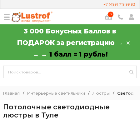
+7 (499) 719 99 93
0
3 000 Бонусных Баллов в
ПОДАРОК за регистрацию →
→ →
1 балл = 1 рубль!
Главная
/
Интерьерные светильники
/
Люстры
/
Светодио
Потолочные светодиодные
люстры в Туле