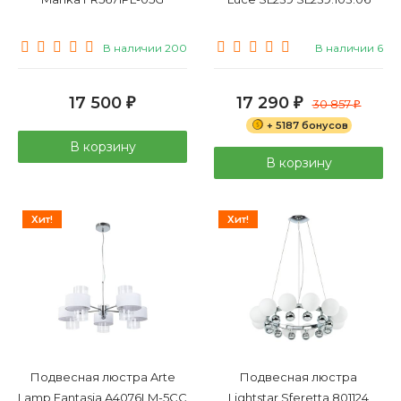
В наличии 200
В наличии 6
17 500
17 290
₽
₽
30 857
₽
+ 5187 бонусов
В корзину
В корзину
Хит!
Хит!
Подвесная люстра Arte
Подвесная люстра
Lamp Fantasia A4076LM-5CC
Lightstar Sferetta 801124