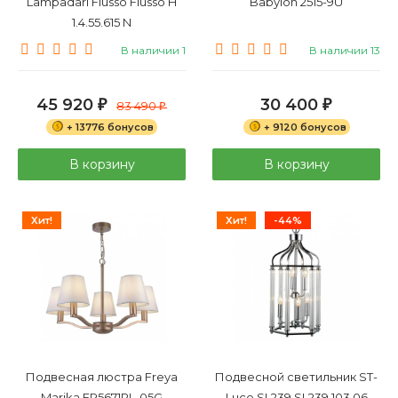
Lampadari Flusso Flusso H
Babylon 2515-9U
1.4.55.615 N
В наличии 1
В наличии 13
45 920
30 400
₽
83 490
₽
₽
+ 13776 бонусов
+ 9120 бонусов
В корзину
В корзину
Хит!
Хит!
-44%
Подвесная люстра Freya
Подвесной светильник ST-
Marika FR5671PL-05G
Luce SL239 SL239.103.06