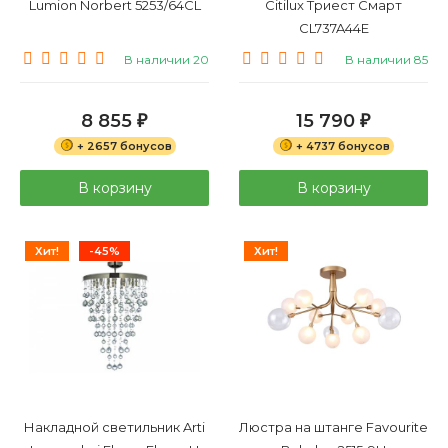
Lumion Norbert 5253/64CL
Citilux Триест Смарт
CL737A44E
В наличии 20
В наличии 85
8 855
15 790
₽
₽
+ 2657 бонусов
+ 4737 бонусов
В корзину
В корзину
Хит!
-45%
Хит!
Накладной светильник Arti
Люстра на штанге Favourite