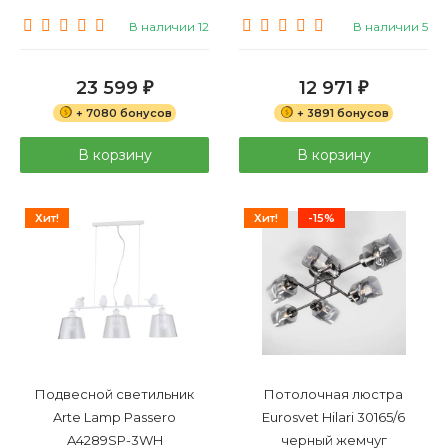
В наличии 12
В наличии 5
23 599
12 971
₽
₽
+ 7080 бонусов
+ 3891 бонусов
В корзину
В корзину
Хит!
Хит!
-15%
Подвесной светильник
Потолочная люстра
Arte Lamp Passero
Eurosvet Hilari 30165/6
A4289SP-3WH
черный жемчуг