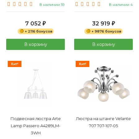
В наличии 59
В наличии 4
7 052
32 919
₽
₽
+ 2116 бонусов
+ 9876 бонусов
В корзину
В корзину
Хит!
Хит!
Подвесная люстра Arte
Люстра на штанге Velante
Lamp Passero A4289LM-
707 707-107-05
3WH