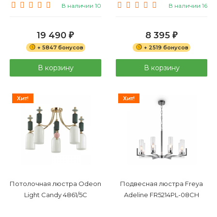
В наличии 10
В наличии 16
19 490
8 395
₽
₽
+ 5847 бонусов
+ 2519 бонусов
В корзину
В корзину
Хит!
Хит!
Потолочная люстра Odeon
Подвесная люстра Freya
Light Candy 4861/5C
Adeline FR5214PL-08CH