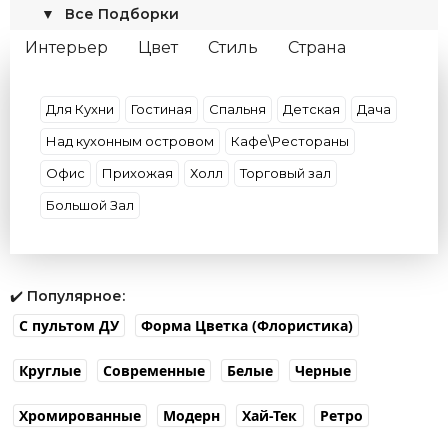
▼
Все Подборки
Интерьер
Цвет
Стиль
Страна
Материал
Форма
Бренды
Умные
Цвет свечения
Для Кухни
Гостиная
Спальня
Детская
Дача
Над кухонным островом
Кафе\Рестораны
Офис
Прихожая
Холл
Торговый зал
Большой Зал
✔️
Популярное:
С пультом ДУ
Форма Цветка (Флористика)
Круглые
Современные
Белые
Черные
Хромированные
Модерн
Хай-Тек
Ретро