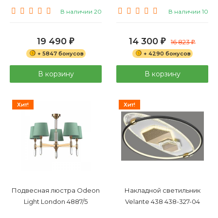
В наличии 20
В наличии 10
19 490
14 300
₽
₽
16 823
₽
+ 5847 бонусов
+ 4290 бонусов
В корзину
В корзину
Хит!
Хит!
Подвесная люстра Odeon
Накладной светильник
Light London 4887/5
Velante 438 438-327-04