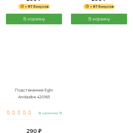
+ 87 бонусов
+ 87 бонусов
В корзину
В корзину
Подстаканник Eglo
Andasibe 420165
В наличии 15
290
₽