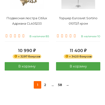
Подвесная люстра Citilux
Торшер Eurosvet Sortino
Адриана CL405233
01072/1 хром
В наличии 85
В наличии 10
10 990
11 400
₽
₽
+ 3297 бонусов
+ 3420 бонусов
В корзину
В корзину
1
2
...
58
→