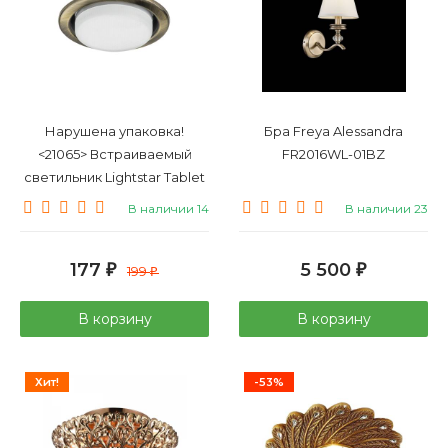
Нарушена упаковка!
Бра Freya Alessandra
<21065> Встраиваемый
FR2016WL-01BZ
светильник Lightstar Tablet
212111
В наличии 14
В наличии 23
177
5 500
₽
199
₽
₽
В корзину
В корзину
Хит!
-53%