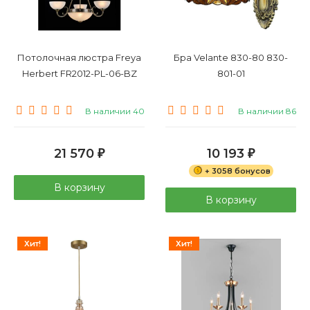
Потолочная люстра Freya
Бра Velante 830-80 830-
Herbert FR2012-PL-06-BZ
801-01
В наличии 40
В наличии 86
21 570
10 193
₽
₽
+ 3058 бонусов
В корзину
В корзину
Хит!
Хит!