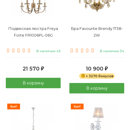
Подвесная люстра Freya
Бра Favourite Brendy 1738-
Forte FR1006PL-06G
2W
В наличии 43
В наличии 34
21 570
10 900
₽
₽
+ 3270 бонусов
В корзину
В корзину
Хит!
Хит!