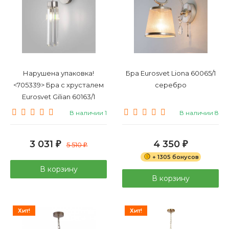
Нарушена упаковка!
Бра Eurosvet Liona 60065/1
<705339> Бра с хрусталем
серебро
Eurosvet Gilian 60163/1
(a065759)
В наличии 1
В наличии 8
3 031
4 350
₽
5 510
₽
₽
+ 1305 бонусов
В корзину
В корзину
Хит!
Хит!