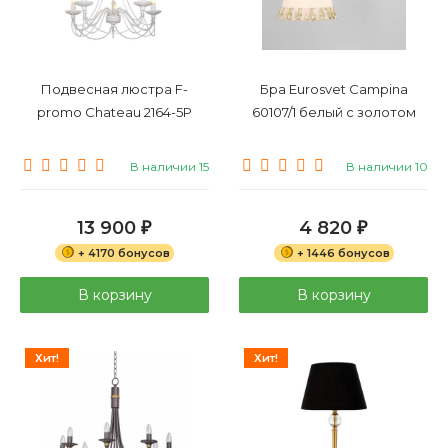
Подвесная люстра F-
Бра Eurosvet Campina
promo Chateau 2164-5P
60107/1 белый с золотом
В наличии 15
В наличии 10
13 900
4 820
₽
₽
+ 4170 бонусов
+ 1446 бонусов
В корзину
В корзину
Хит!
Хит!