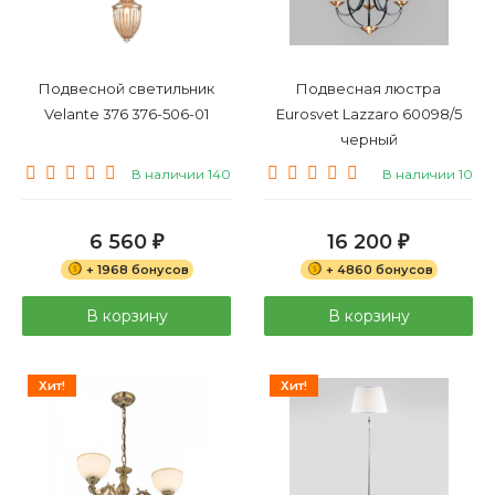
Подвесной светильник
Подвесная люстра
Velante 376 376-506-01
Eurosvet Lazzaro 60098/5
черный
В наличии 140
В наличии 10
6 560
16 200
₽
₽
+ 1968 бонусов
+ 4860 бонусов
В корзину
В корзину
Хит!
Хит!