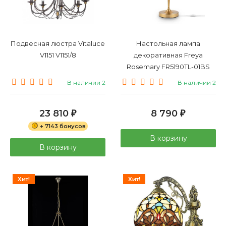
Подвесная люстра Vitaluce
Настольная лампа
V1151 V1151/8
декоративная Freya
Rosemary FR5190TL-01BS
В наличии 2
В наличии 2
23 810
8 790
₽
₽
+ 7143 бонусов
В корзину
В корзину
Хит!
Хит!