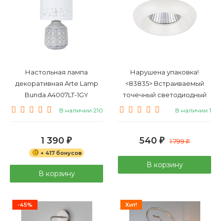
Настольная лампа
Нарушена упаковка!
декоративная Arte Lamp
<83835> Встраиваемый
Bunda A4007LT-1GY
точечный светодиодный
светильник Lightstar Monde
В наличии 210
В наличии 1
071076
1 390
540
₽
₽
1 799
₽
+ 417 бонусов
В корзину
В корзину
-45%
Хит!