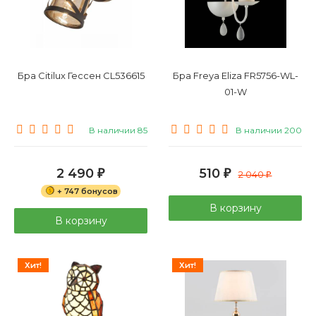
Бра Citilux Гессен CL536615
Бра Freya Eliza FR5756-WL-
01-W
В наличии 85
В наличии 200
2 490
510
₽
₽
2 040
₽
+ 747 бонусов
В корзину
В корзину
Хит!
Хит!