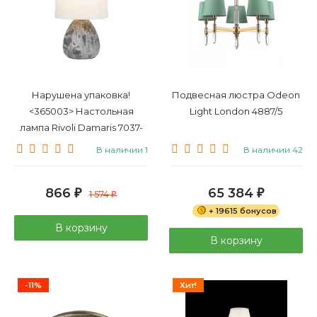
Нарушена упаковка!
Подвесная люстра Odeon
<365003> Настольная
Light London 4887/5
лампа Rivoli Damaris 7037-
501 (Б0053456)
В наличии 1
В наличии 42
866
65 384
₽
1 574
₽
₽
+ 19615 бонусов
В корзину
В корзину
-11%
Хит!