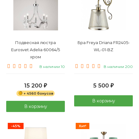
Подвесная люстра
Бра Freya Driana FR2405-
Eurosvet Adelia 60064/5
WL-01-BZ
хром
В наличии 10
В наличии 200
15 200
5 500
₽
₽
+ 4560 бонусов
В корзину
В корзину
-45%
Хит!