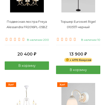
Подвесная люстра Freya
Торшер Eurosvet Rigel
Alessandra FR2016PL-05BZ
01057/1 черный
В наличии 200
В наличии 10
20 400
13 900
₽
₽
+ 4170 бонусов
В корзину
В корзину
Хит!
Хит!