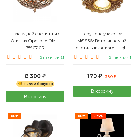
Накладной светильник
Нарушена упаковка.
Omnilux Cipollone OML-
<161856> Встраиваемый
75907-03
светильник Ambrella light
Desing D4466 SB
В наличии 21
В наличии 1
8 300
179
₽
₽
380
₽
+ 2490 бонусов
В корзину
В корзину
Хит!
Хит!
-75%