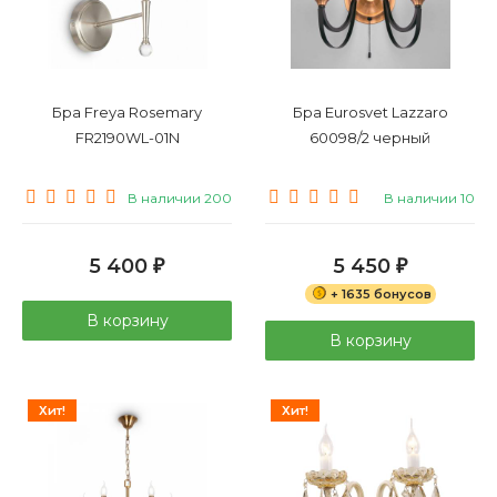
Бра Freya Rosemary
Бра Eurosvet Lazzaro
FR2190WL-01N
60098/2 черный
В наличии 200
В наличии 10
5 400
5 450
₽
₽
+ 1635 бонусов
В корзину
В корзину
Хит!
Хит!