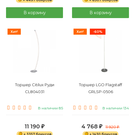
В корзину
В корзину
Хит!
Хит!
-60%
Торшер Citilux Руди
Торшер LGO Flagstaff
CL804031
GRLSP-0506
В наличии 85
В наличии 134
11 190
4 768
₽
₽
11 920
₽
+ 3357 бонусов
+ 1430 бонусов