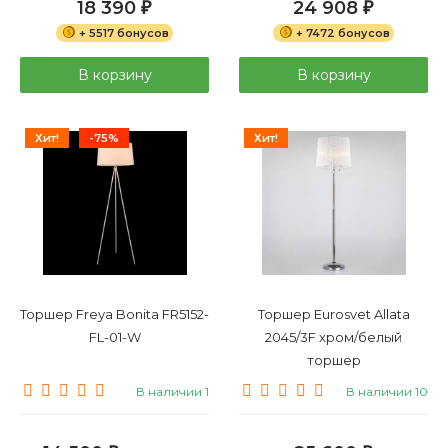
18 390
24 908
₽
₽
+ 5517 бонусов
+ 7472 бонусов
В корзину
В корзину
Хит!
-75%
Хит!
Торшер Freya Bonita FR5152-
Торшер Eurosvet Allata
FL-01-W
2045/3F хром/белый
торшер
В наличии 1
В наличии 10