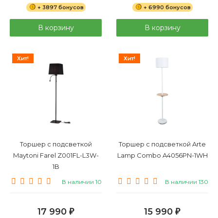
+ 3897 бонусов
+ 6990 бонусов
В корзину
В корзину
Хит!
Хит!
Торшер с подсветкой
Торшер с подсветкой Arte
Maytoni Farel Z001FL-L3W-
Lamp Combo A4056PN-1WH
1B
В наличии 10
В наличии 130
17 990
15 990
₽
₽