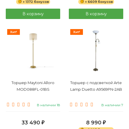
+ 1372 бонусов
+ 6609 бонусов
В корзину
В корзину
Хит!
Хит!
Торшер Maytoni Alloro
Торшер с подсветкой Arte
MOD088FL-01BS
Lamp Duetto A9569PN-2AB
В наличии 18
В наличии 7
33 490
8 990
₽
₽