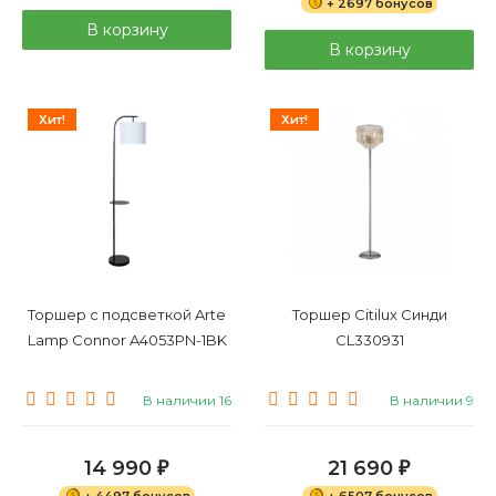
+ 2697 бонусов
В корзину
В корзину
Хит!
Хит!
Торшер с подсветкой Arte
Торшер Citilux Синди
Lamp Connor A4053PN-1BK
CL330931
В наличии 16
В наличии 9
14 990
21 690
₽
₽
+ 4497 бонусов
+ 6507 бонусов