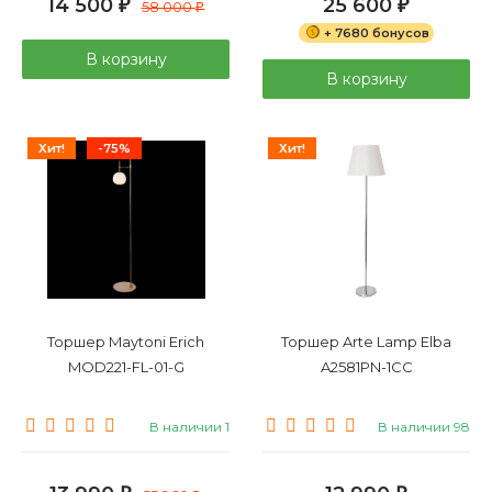
14 500
25 600
₽
58 000
₽
₽
+ 7680 бонусов
В корзину
В корзину
Хит!
-75%
Хит!
Торшер Maytoni Erich
Торшер Arte Lamp Elba
MOD221-FL-01-G
A2581PN-1CC
В наличии 1
В наличии 98