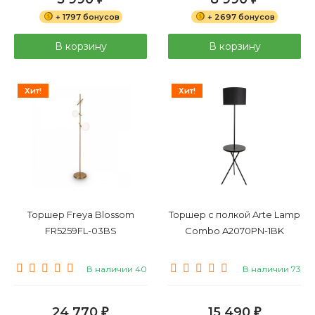
+ 1797 бонусов
+ 2697 бонусов
В корзину
В корзину
Хит!
Хит!
Торшер Freya Blossom
Торшер с полкой Arte Lamp
FR5259FL-03BS
Combo A2070PN-1BK
В наличии 40
В наличии 73
24 770
15 490
₽
₽