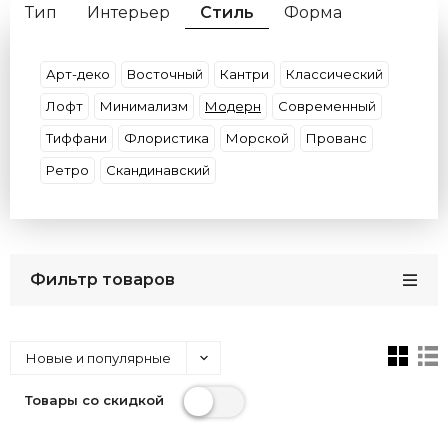
Тип
Интерьер
Стиль
Форма
Материал
Цвет Плафона
Цвет Свечения
Цвет Арматуры
Страна
Бренд
Арт-деко
Восточный
Кантри
Классический
Лофт
Минимализм
Модерн
Современный
Тиффани
Флористика
Морской
Прованс
Ретро
Скандинавский
Фильтр товаров
Новые и популярные
Товары со скидкой