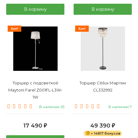
В корзину
В корзину
Хит!
Хит!
Торшер с подсветкой
Торшер Citilux Мартин
Maytoni Farel Z001FL-L3W-
CL332992
1W
В наличии 25
В наличии 7
17 490
49 390
₽
₽
+ 14817 бонусов