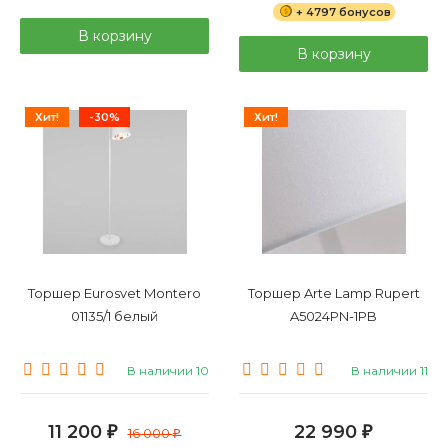
+ 4797 бонусов
В корзину
В корзину
Хит!
-30%
Хит!
Торшер Eurosvet Montero
Торшер Arte Lamp Rupert
01135/1 белый
A5024PN-1PB
В наличии 10
В наличии 11
11 200
22 990
₽
16 000
₽
₽