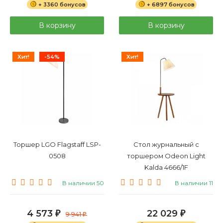
+ 3360 бонусов
+ 6897 бонусов
В корзину
В корзину
Хит!
-54%
Хит!
Торшер LGO Flagstaff LSP-
Стол журнальный с
0508
торшером Odeon Light
Kalda 4666/1F
В наличии 50
В наличии 11
4 573
22 029
₽
9 941
₽
₽