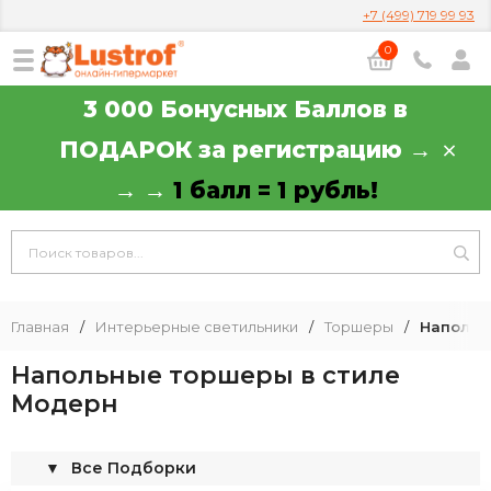
+7 (499) 719 99 93
0
3 000 Бонусных Баллов в
ПОДАРОК за регистрацию →
→ →
1 балл = 1 рубль!
Главная
/
Интерьерные светильники
/
Торшеры
/
Напольн
Напольные торшеры в стиле
Модерн
▼
Все Подборки