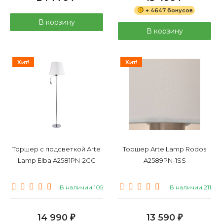
+ 4647 бонусов
В корзину
В корзину
Хит!
Хит!
Торшер с подсветкой Arte
Торшер Arte Lamp Rodos
Lamp Elba A2581PN-2CC
A2589PN-1SS
В наличии 105
В наличии 211
14 990
13 590
₽
₽