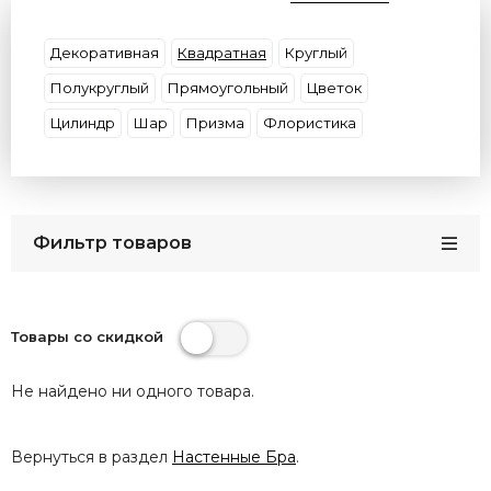
Цвет плафона
Цвет основания
Цоколь
Размер
Материал (Основание\Плафон)
Декоративная
Квадратная
Круглый
Бренд
Страны
Защита (IP)
Полукруглый
Прямоугольный
Цветок
Цилиндр
Шар
Призма
Флористика
Фильтр товаров
Товары со скидкой
Не найдено ни одного товара.
Вернуться в раздел
Настенные Бра
.