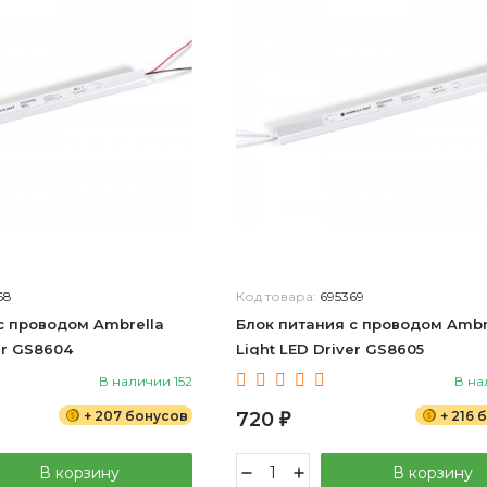
68
Код товара:
695369
с проводом Ambrella
Блок питания с проводом Ambr
er GS8604
Light LED Driver GS8605
В наличии 152
В на
+ 207 бонусов
720
+ 216 
₽
В корзину
В корзину