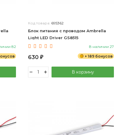
Код товара:
695362
ella
Блок питания с проводом Ambrella
Light LED Driver GS8515
личии 82
В наличии 27
 бонусов
630
+ 189 бонусов
₽
В корзину