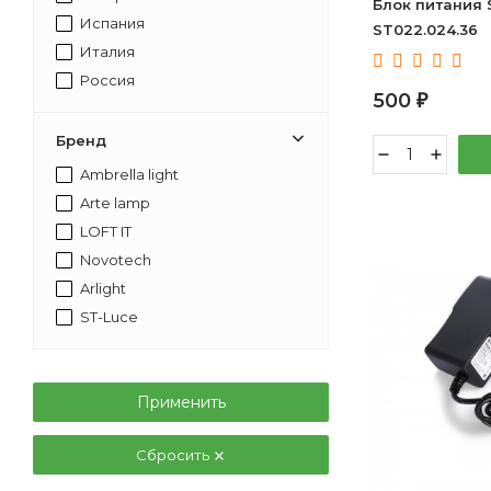
Блок питания 
Испания
ST022.024.36
Италия
Россия
500
₽
Бренд
Ambrella light
Arte lamp
LOFT IT
Novotech
Arlight
ST-Luce
Применить
Сбросить