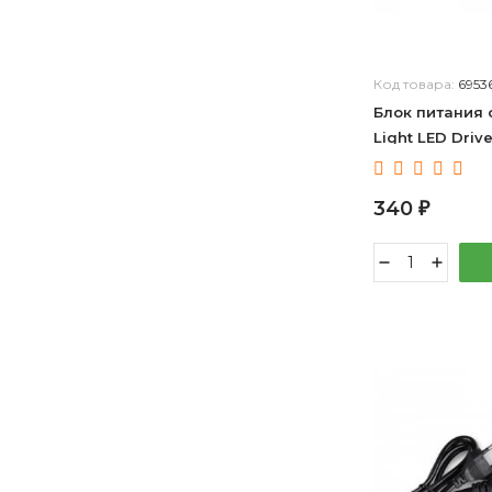
Код товара:
6953
Блок питания 
Light LED Driv
340
₽