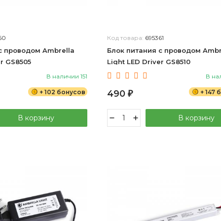
60
Код товара:
695361
с проводом Ambrella
Блок питания с проводом Ambr
er GS8505
Light LED Driver GS8510
В наличии 151
В на
+ 102 бонусов
490
+ 147
₽
В корзину
В корзину