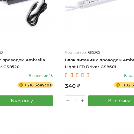
63
Код товара:
695365
с проводом Ambrella
Блок питания с проводом Ambr
er GS8520
Light LED Driver GS8601
В наличии 18
В на
+ 216 бонусов
340
+ 102 
₽
В корзину
В корзину