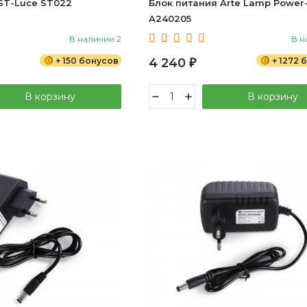
ST-Luce ST022
Блок питания Arte Lamp Power
A240205
В наличии 2
В н
+ 150 бонусов
4 240
+ 1272 
₽
В корзину
В корзину