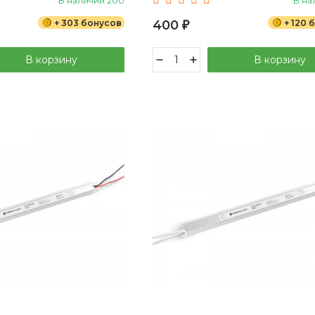
В наличии 200
В на
+ 303 бонусов
400
+ 120 
₽
В корзину
В корзину