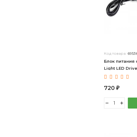
Код товара:
6953
Блок питания 
Light LED Driv
720
₽