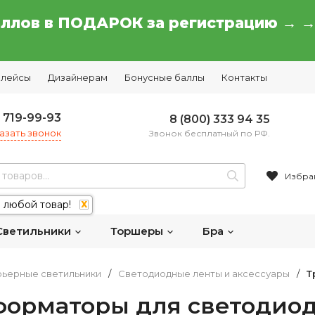
аллов в ПОДАРОК за регистрацию → 
плейсы
Дизайнерам
Бонусные баллы
Контакты
) 719-99-93
8 (800) 333 94 35
азать звонок
Звонок бесплатный по РФ.
Избра
 любой товар!
X
Светильники
Торшеры
Бра
ьерные светильники
/
Светодиодные ленты и аксессуары
/
Т
форматоры для светодио