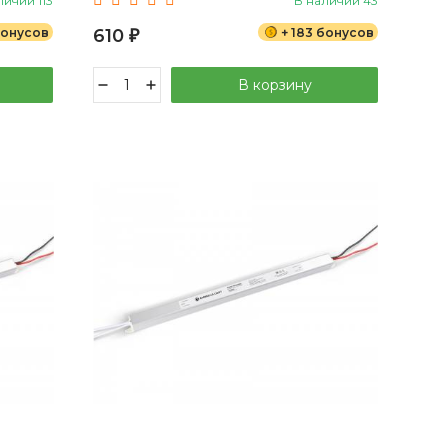
личии 113
В наличии 43
бонусов
610
+ 183 бонусов
₽
В корзину