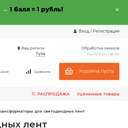
→ →
1 балл = 1 рубль!
Вход
/
Регистрация
Ваш регион:
Обработка заказов
Тула
Пн–Пт 9:00 – 18:00
Корзина пуста
нное
Сравнить
РАСПРОДАЖА
Уцененные товары
рансформаторы для светодиодных лент
дных лент