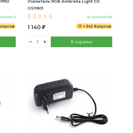
-PRO
Усилитель RGB Ambrella Light GS
GS11801
аличии 3
В наличии 86
бонусов
1 140
+ 342 бонусов
₽
В корзину