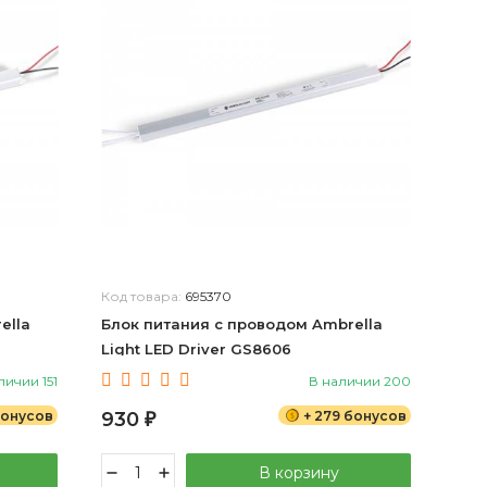
Код товара:
695370
ella
Блок питания с проводом Ambrella
Light LED Driver GS8606
личии 151
В наличии 200
бонусов
930
+ 279 бонусов
₽
В корзину