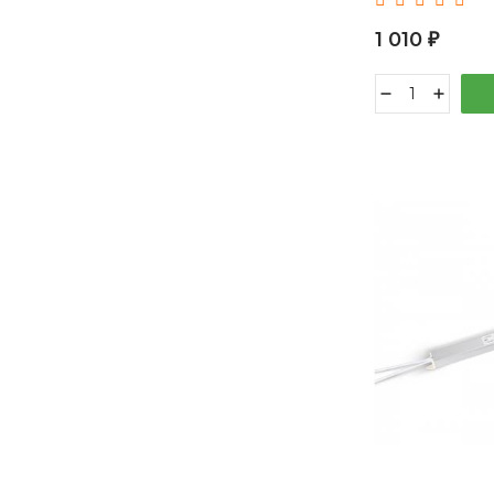
1 010
₽