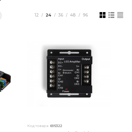
12
24
36
48
96
/
/
/
/
Код товара:
695322