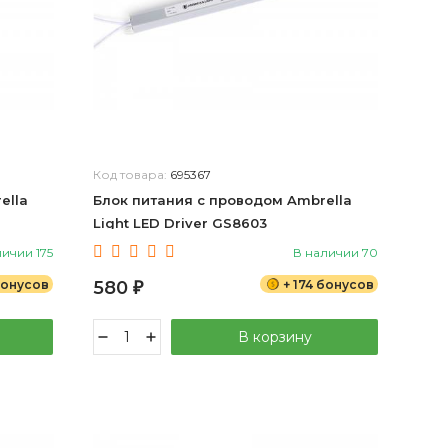
Код товара:
695367
ella
Блок питания с проводом Ambrella
Light LED Driver GS8603
личии 175
В наличии 70
бонусов
580
+ 174 бонусов
₽
В корзину