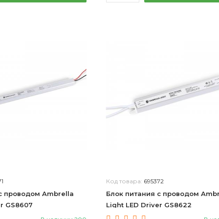
71
Код товара:
695372
с проводом Ambrella
Блок питания с проводом Ambr
er GS8607
Light LED Driver GS8622