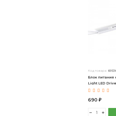
Код товара:
6953
Блок питания 
Light LED Driv
690
₽