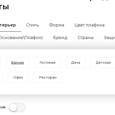
ты
терьер
Стиль
Форма
Цвет плафона
(Основание\Плафон)
Бренд
Страны
Защит
Ванная
Гостиная
Дача
Детская
Офис
Ресторан
кой