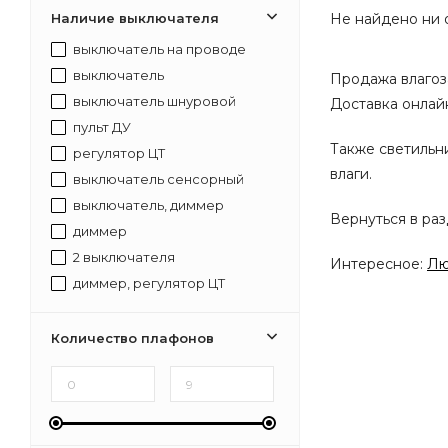
Наличие выключателя
Не найдено ни 
выключатель на проводе
выключатель
Продажа влагоз
выключатель шнуровой
Доставка онлайн
пульт ДУ
Также светильн
регулятор ЦТ
влаги.
выключатель сенсорный
выключатель, диммер
Вернуться в ра
диммер
2 выключателя
Интересное:
Лю
диммер, регулятор ЦТ
выключатель, диммер, регулятор ЦТ
Количество плафонов