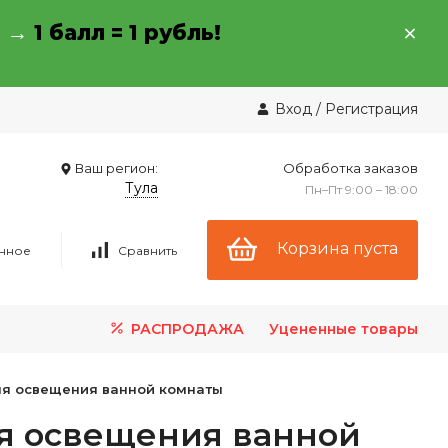
→ →
1 балл = 1 рубль!
Вход
/
Регистрация
Ваш регион:
Обработка заказов
Тула
Пн–Пт 9:00 – 18:00
Корзина пуста
нное
Сравнить
РАСПРОДАЖА
Уцененные товары
ля освещения ванной комнаты
я освещения ванной