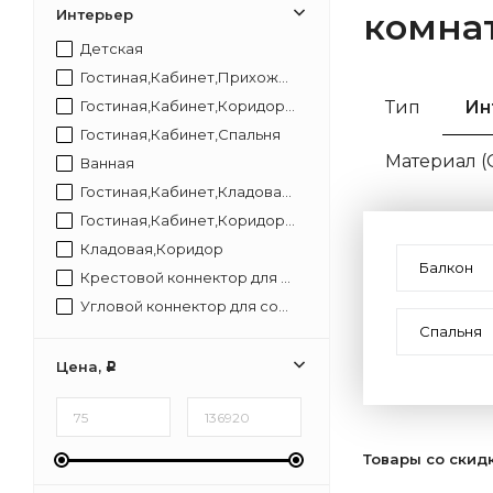
Интерьер
комна
Детская
Гостиная,Кабинет,Прихожая,Спальня
Гостиная,Кабинет,Коридор,Прихожая,Спальня
Тип
Ин
Гостиная,Кабинет,Спальня
Материал 
Ванная
Гостиная,Кабинет,Кладовая,Коридор,Прихожая,Спальня
Гостиная,Кабинет,Коридор,Спальня
Кладовая,Коридор
Балкон
Крестовой коннектор для соединения модульных светильников с артикулом 09-29 позволит собирать светящиеся конструкции без разрывов в свечении. В нем установлены светодиоды с цветом свечения 4000К и световым потоком 96 Лм. Коннектор гармонично встраивается
Угловой коннектор для соединения модульных светильников с артикулом 09-30 позволит собирать светящиеся конструкции без разрывов в свечении. В нем установлены светодиоды с цветом свечения 4000К и световым потоком 48 Лм. Коннектор гармонично встраивается в
Спальня
Цена,
Р
Товары со скид