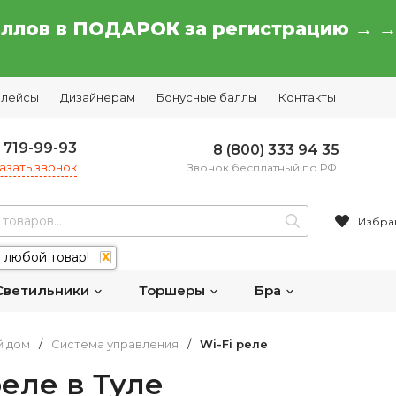
аллов в ПОДАРОК за регистрацию → 
плейсы
Дизайнерам
Бонусные баллы
Контакты
) 719-99-93
8 (800) 333 94 35
азать звонок
Звонок бесплатный по РФ.
Избра
 любой товар!
X
Светильники
Торшеры
Бра
й дом
/
Система управления
/
Wi-Fi реле
реле в Туле