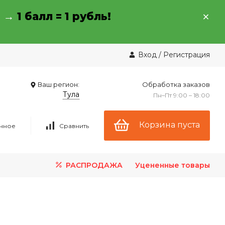
→ →
1 балл = 1 рубль!
Вход
/
Регистрация
Ваш регион:
Обработка заказов
Тула
Пн–Пт 9:00 – 18:00
Корзина пуста
нное
Сравнить
РАСПРОДАЖА
Уцененные товары