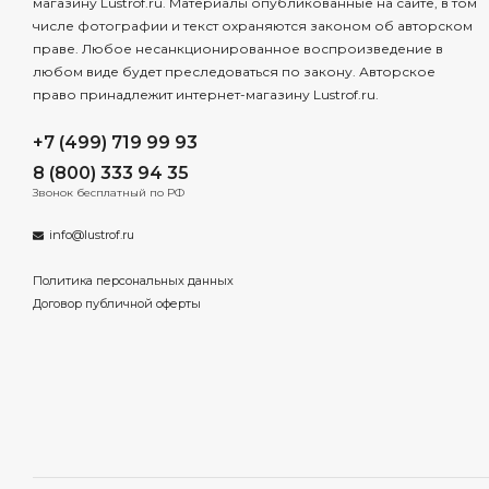
магазину Lustrof.ru. Материалы опубликованные на сайте, в том
числе фотографии и текст охраняются законом об авторском
праве. Любое несанкционированное воспроизведение в
любом виде будет преследоваться по закону. Авторское
право принадлежит интернет-магазину Lustrof.ru.
+7 (499) 719 99 93
8 (800) 333 94 35
Звонок бесплатный по РФ
info@lustrof.ru
Политика персональных данных
Договор публичной оферты