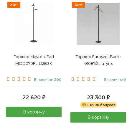
Хит!
Хит!
Торшер Maytoni Fad
Торшер Eurosvet Barre
MOD070FL-L12B3K
01087/2 латунь
В наличии 200
В наличии 9
22 620
23 300
₽
₽
+ 6990 бонусов
В корзину
В корзину