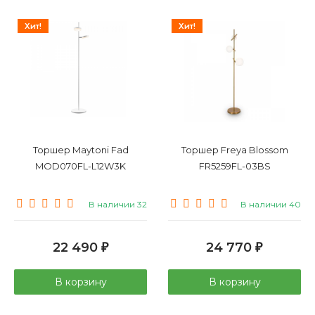
Хрустальные
Элитные
Восточные
Хит!
Хит!
Большие
Маленькие
Торшер Maytoni Fad
Торшер Freya Blossom
MOD070FL-L12W3K
FR5259FL-03BS
В наличии 32
В наличии 40
22 490
24 770
₽
₽
В корзину
В корзину