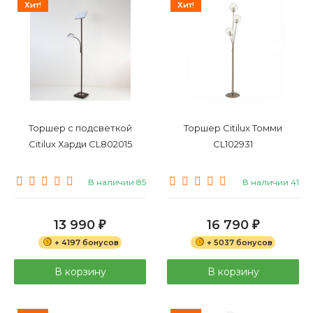
Хит!
Хит!
Торшер с подсветкой
Торшер Citilux Томми
Citilux Харди CL802015
CL102931
В наличии 85
В наличии 41
13 990
16 790
₽
₽
+ 4197 бонусов
+ 5037 бонусов
В корзину
В корзину