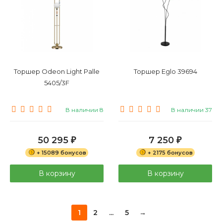
Торшер Odeon Light Palle
Торшер Eglo 39694
5405/3F
В наличии 8
В наличии 37
50 295
7 250
₽
₽
+ 15089 бонусов
+ 2175 бонусов
В корзину
В корзину
1
2
...
5
→