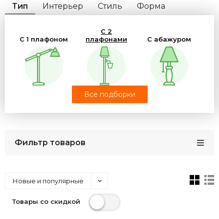
Тип
Интерьер
Стиль
Форма
Материал
Цвет Плафона
Цвет Свечения
С 2
Цвет Арматуры
Страна
Бренд
С 1 плафоном
плафонами
С абажуром
Все подборки
Дизайнерские
Для чтения
На треноге
Фильтр товаров
Изогнутые
Светодиодные
Со столиком
Новые и популярные
Товары со скидкой