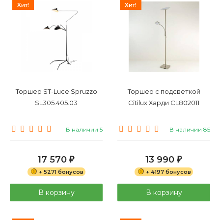
Хит!
Хит!
Торшер ST-Luce Spruzzo
Торшер с подсветкой
SL305.405.03
Citilux Харди CL802011
В наличии 5
В наличии 85
17 570
13 990
₽
₽
+ 5271 бонусов
+ 4197 бонусов
В корзину
В корзину