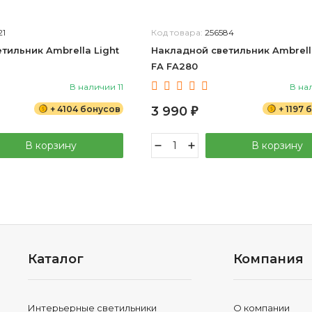
21
Код товара:
256584
тильник Ambrella Light
Накладной светильник Ambrella
FA FA280
В наличии 11
В на
+ 4104 бонусов
3 990
+ 1197
₽
В корзину
В корзину
Каталог
Компания
Интерьерные светильники
О компании