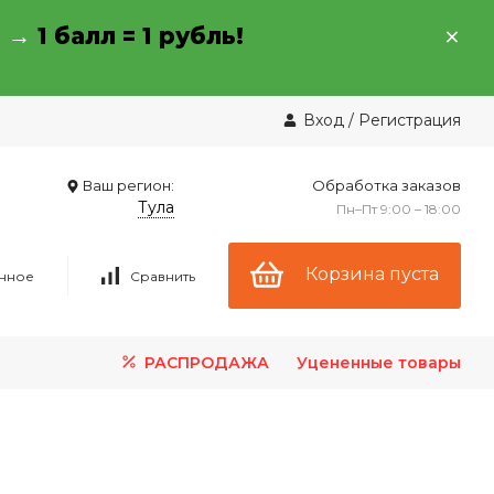
→ →
1 балл = 1 рубль!
Вход
/
Регистрация
Ваш регион:
Обработка заказов
Тула
Пн–Пт 9:00 – 18:00
Корзина пуста
нное
Сравнить
РАСПРОДАЖА
Уцененные товары