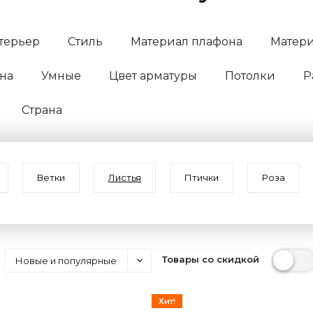
терьер
Стиль
Материал плафона
Матери
на
Умные
Цвет арматуры
Потолки
Р
Страна
Ветки
Листья
Птички
Роза
Товары со скидкой
Новые и популярные
Хит!