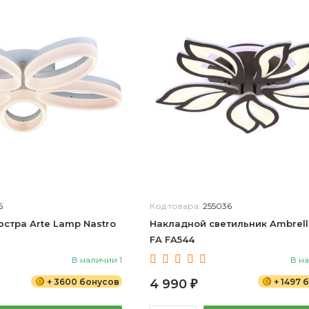
5
Код товара:
255036
стра Arte Lamp Nastro
Накладной светильник Ambrella
FA FA544
В наличии 1
В на
+ 3600 бонусов
4 990
+ 1497 
₽