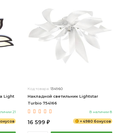
Код товара:
134960
 Light
Накладной светильник Lightstar
Turbio 754166
личии 21
В наличии 8
бонусов
16 599
+ 4980 бонусов
₽