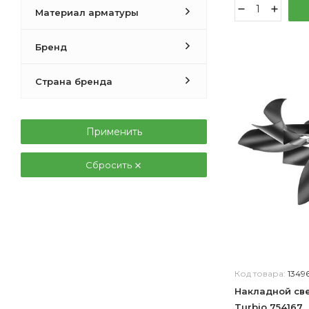
Материал арматуры
Бренд
Страна бренда
Применить
Сбросить
Код товара:
13496
Накладной све
Turbio 754167