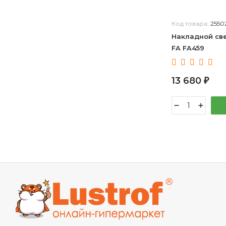
Код товара:
2550
Накладной све
FA FA459
13 680
₽