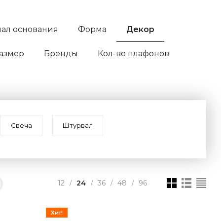
ал основания
Форма
Декор
азмер
Бренды
Кол-во плафонов
Свеча
Штурвал
12
24
36
48
96
/
/
/
/
Хит!