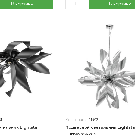
В корзину
В корзину
1
Код товара:
91493
тильник Lightstar
Подвесной светильник Lightsta
Turbio 754269