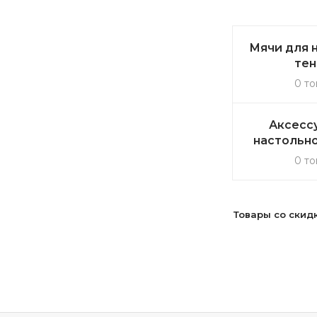
Мячи для 
тен
0 то
Аксесс
настольно
0 то
Товары со скид