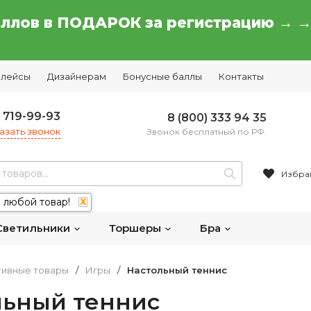
аллов в ПОДАРОК за регистрацию → 
плейсы
Дизайнерам
Бонусные баллы
Контакты
) 719-99-93
8 (800) 333 94 35
азать звонок
Звонок бесплатный по РФ.
Избра
 любой товар!
X
Светильники
Торшеры
Бра
тивные товары
/
Игры
/
Настольный теннис
льный теннис