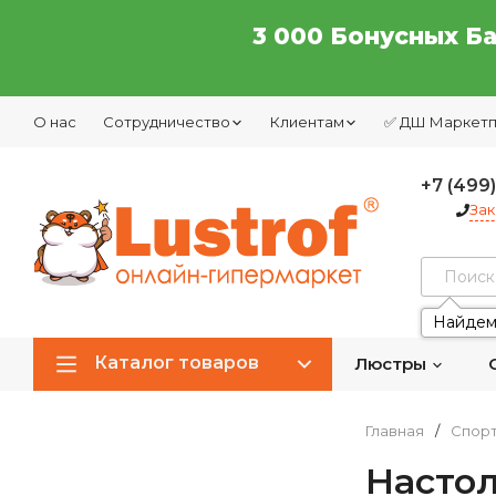
3 000 Бонусных Б
О нас
Сотрудничество
Клиентам
✅ ДШ Маркет
+7 (499
Зак
Найдем
Каталог товаров
Люстры
Главная
/
Спор
Насто