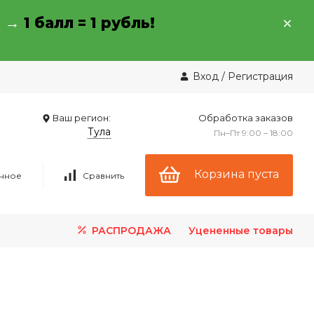
→ →
1 балл = 1 рубль!
Вход
/
Регистрация
Ваш регион:
Обработка заказов
Тула
Пн–Пт 9:00 – 18:00
Корзина пуста
нное
Сравнить
РАСПРОДАЖА
Уцененные товары