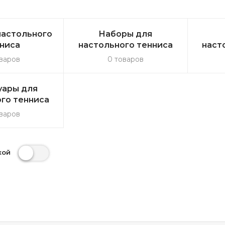
настольного
Наборы для
ниса
настольного тенниса
наст
варов
0 товаров
уары для
го тенниса
варов
кой