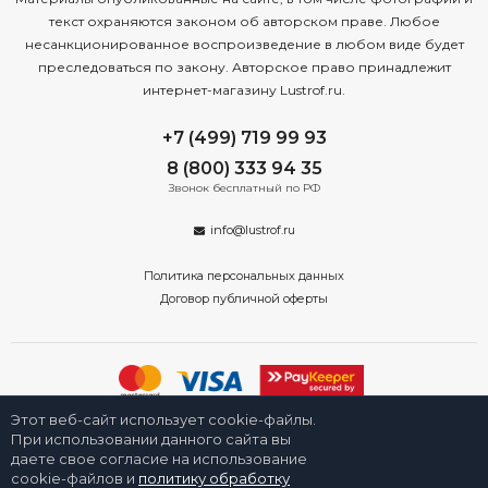
текст охраняются законом об авторском праве. Любое
несанкционированное воспроизведение в любом виде будет
преследоваться по закону. Авторское право принадлежит
интернет-магазину Lustrof.ru.
+7 (499) 719 99 93
8 (800) 333 94 35
Звонок бесплатный по РФ
info@lustrof.ru
Политика персональных данных
Договор публичной оферты
Этот веб-сайт использует cookie-файлы.
2008-2026 © Интернет-магазин «Люстроф» в Туле - приборы освещения
для дома и улицы. Все права защищены.
При использовании данного сайта вы
даете свое согласие на использование
cookie-файлов и
политику обработку