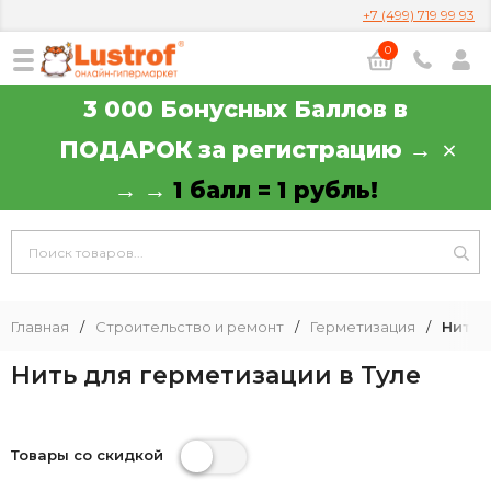
+7 (499) 719 99 93
0
3 000 Бонусных Баллов в
ПОДАРОК за регистрацию →
→ →
1 балл = 1 рубль!
Главная
/
Строительство и ремонт
/
Герметизация
/
Нить 
Нить для герметизации в Туле
Товары со скидкой