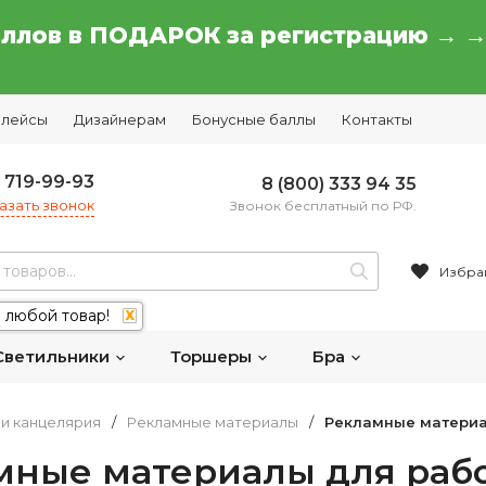
аллов в ПОДАРОК за регистрацию → 
плейсы
Дизайнерам
Бонусные баллы
Контакты
) 719-99-93
8 (800) 333 94 35
азать звонок
Звонок бесплатный по РФ.
Избра
 любой товар!
X
Светильники
Торшеры
Бра
и канцелярия
/
Рекламные материалы
/
Рекламные материа
мные материалы для рабо