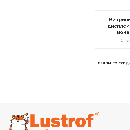
Витрины
дисплеи,
моне
0 то
Товары со скид