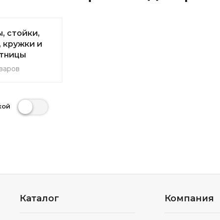
, стойки,
 кружки и
тницы
варов
кой
Каталог
Компания