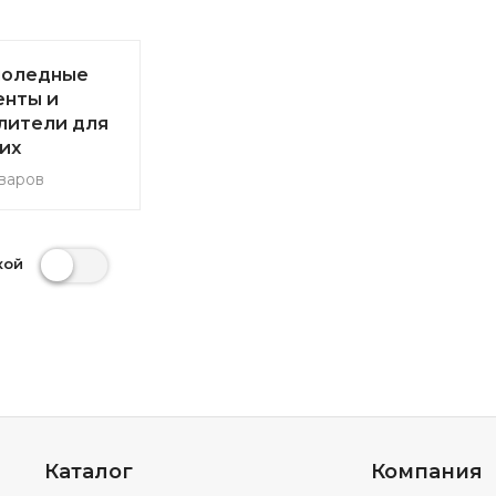
лоледные
енты и
лители для
их
варов
кой
Каталог
Компания