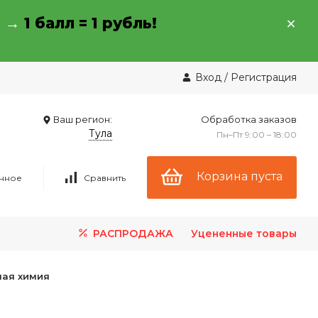
→ →
1 балл = 1 рубль!
Вход
/
Регистрация
Ваш регион:
Обработка заказов
Тула
Пн–Пт 9:00 – 18:00
Корзина пуста
нное
Сравнить
РАСПРОДАЖА
Уцененные товары
ая химия