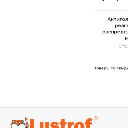
Антиго
реаг
распреде
н
0 то
Товары со скид