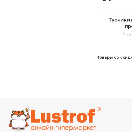
Турники 
пр
0 то
Товары со скид