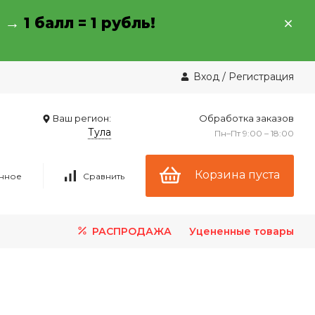
→ →
1 балл = 1 рубль!
Вход
/
Регистрация
Ваш регион:
Обработка заказов
Тула
Пн–Пт 9:00 – 18:00
Корзина пуста
нное
Сравнить
РАСПРОДАЖА
Уцененные товары