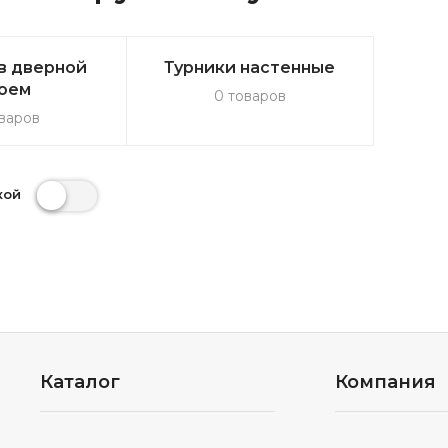
в дверной
Турники настенные
оем
0 товаров
варов
кой
Каталог
Компания