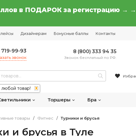
аллов в ПОДАРОК за регистрацию → 
плейсы
Дизайнерам
Бонусные баллы
Контакты
) 719-99-93
8 (800) 333 94 35
азать звонок
Звонок бесплатный по РФ.
Избра
 любой товар!
X
Светильники
Торшеры
Бра
тивные товары
/
Фитнес
/
Турники и брусья
и и брусья в Туле