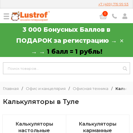
+7 (499) 719 99 93
0
3 000 Бонусных Баллов в
ПОДАРОК за регистрацию →
→ →
1 балл = 1 рубль!
Главная
/
Офис и канцелярия
/
Офисная техника
/
Кальку
Калькуляторы в Туле
Калькуляторы
Калькуляторы
настольные
карманные