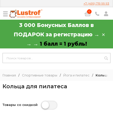
+7 (499) 719 99 93
0
3 000 Бонусных Баллов в
ПОДАРОК за регистрацию →
→ →
1 балл = 1 рубль!
Главная
/
Спортивные товары
/
Йога и пилатес
/
Кольца д
Кольца для пилатеса
Товары со скидкой