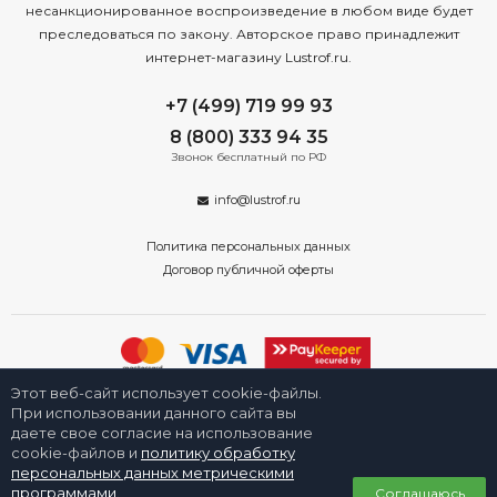
несанкционированное воспроизведение в любом виде будет
преследоваться по закону. Авторское право принадлежит
интернет-магазину Lustrof.ru.
+7 (499) 719 99 93
8 (800) 333 94 35
Звонок бесплатный по РФ
info@lustrof.ru
Политика персональных данных
Договор публичной оферты
Этот веб-сайт использует cookie-файлы.
2008-2026 © Интернет-магазин «Люстроф» в Туле - приборы освещения
для дома и улицы. Все права защищены.
При использовании данного сайта вы
даете свое согласие на использование
cookie-файлов и
политику обработку
персональных данных метрическими
0
программами
.
Соглашаюсь